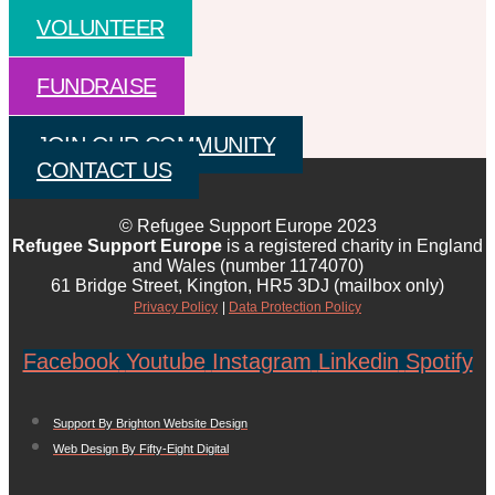
VOLUNTEER
FUNDRAISE
JOIN OUR COMMUNITY
CONTACT US
© Refugee Support Europe 2023
Refugee Support Europe
is a registered charity in England
and Wales (number 1174070)
61 Bridge Street, Kington, HR5 3DJ (mailbox only)
Privacy Policy
|
Data Protection Policy
Facebook
Youtube
Instagram
Linkedin
Spotify
Support By Brighton Website Design
Web Design By Fifty-Eight Digital