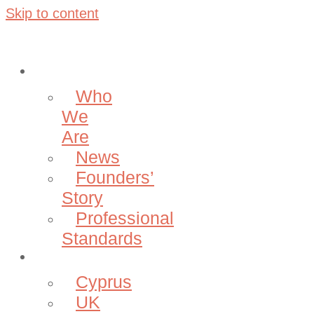
Skip to content
About
Who
We
Are
News
Founders’
Story
Professional
Standards
Projects
Cyprus
UK